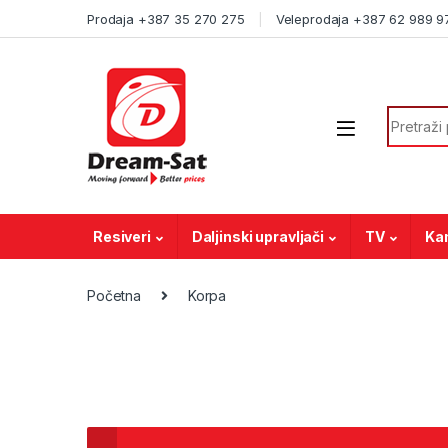
Skip to navigation
Skip to content
Prodaja +387 35 270 275
Veleprodaja +387 62 989 9
Search f
Resiveri
Daljinski upravljači
TV
Ka
Početna
Korpa