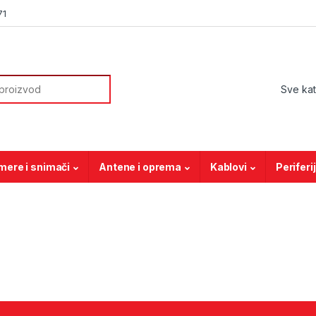
71
or:
mere i snimači
Antene i oprema
Kablovi
Periferi