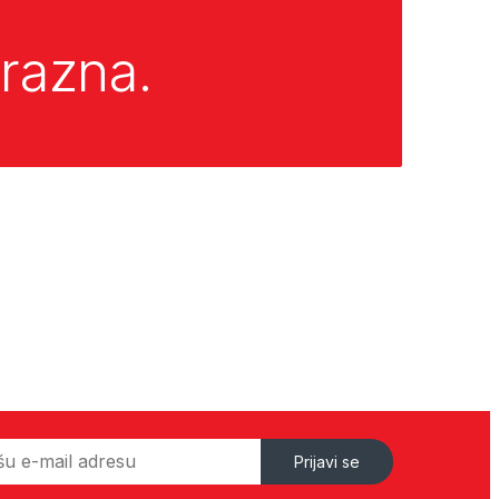
razna.
Prijavi se