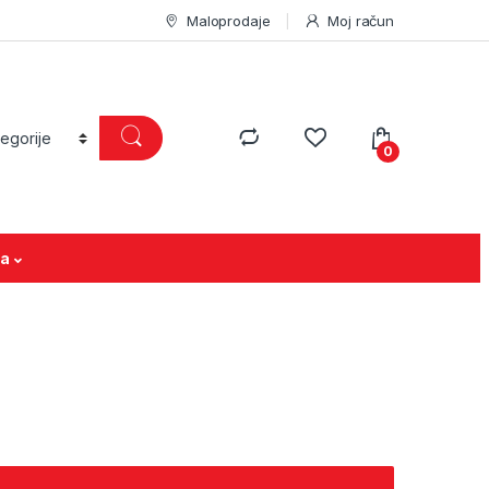
Maloprodaje
Moj račun
0
ja