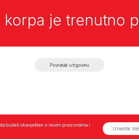
 korpa je trenutno p
Povratak u trgovinu
š da budeš obavješten o novim proizvodima i