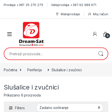
Skip to navigation
Skip to content
Prodaja +387 35 270 275
Veleprodaja +387 62 989 971
Maloprodaje
Moj račun
0
Pretraži:
Početna
Periferija
Slušalice i zvučnici
Slušalice i zvučnici
Prikazano 6 proizvoda
Filters