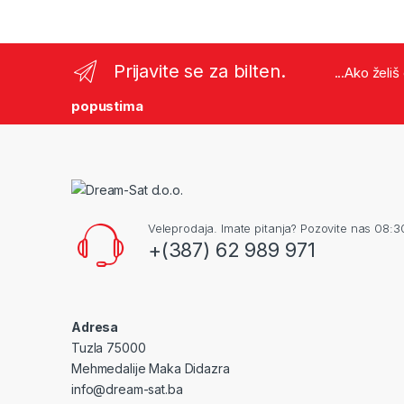
Prijavite se za bilten.
...Ako želi
popustima
Veleprodaja. Imate pitanja? Pozovite nas 08:3
+(387) 62 989 971
Adresa
Tuzla 75000
Mehmedalije Maka Didazra
info@dream-sat.ba