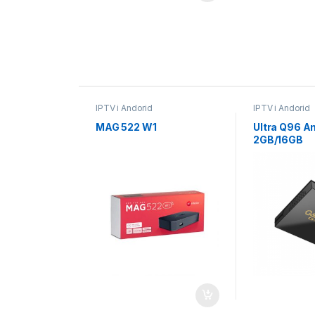
IPTV i Andorid
IPTV i Andorid
MAG 522 W1
Ultra Q96 A
2GB/16GB