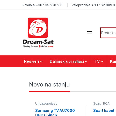
Prodaja +387 35 270 275
Veleprodaja +387 62 989 9
Resiveri
Daljinski upravljači
TV
Ka
Novo na stanju
Uncategorized
Scart i RCA
Samsung TV AU7000
Scart kabel
UHD 65inch