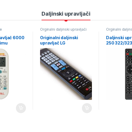
Daljinski upravljači
je
Orginalni daljinski upravljači
Orginalni daljin
ravljač 6000
Originalni daljinski
Daljinski up
limu
upravljač LG
250 322/323