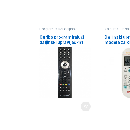
Programirajući daljinski
Za Klima uređa
upravljači
Curibo programirajući
Daljinski up
daljinski upravljač 4/1
modela za k