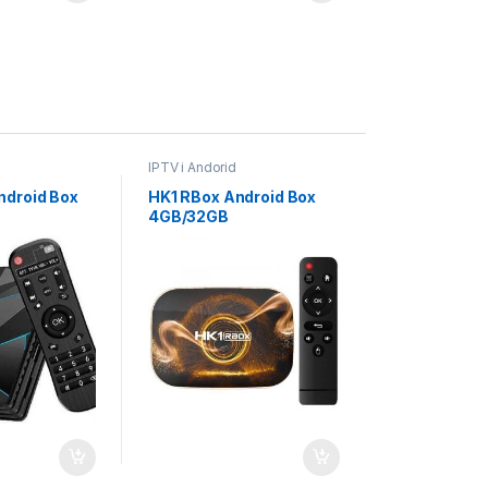
IPTV i Andorid
ndroid Box
HK1 RBox Android Box
4GB/32GB