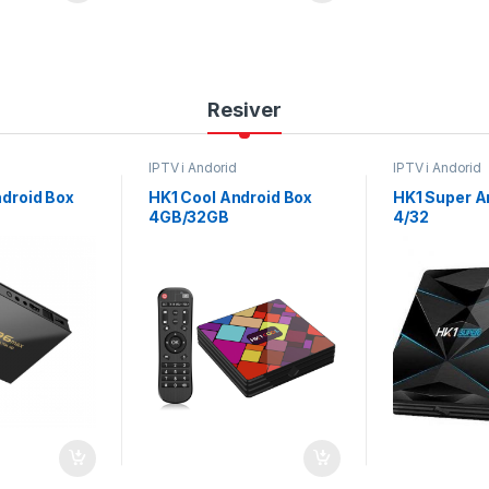
Resiver
IPTV i Andorid
IPTV i Andorid
ndroid Box
HK1 Cool Android Box
HK1 Super A
4GB/32GB
4/32