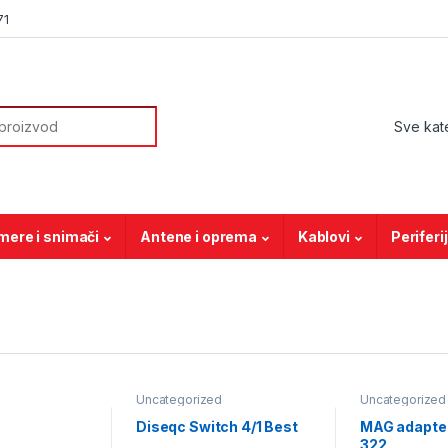
71
mere i snimači
Antene i oprema
Kablovi
Periferi
Uncategorized
Uncategorized
Diseqc Switch 4/1 Best
MAG adapter
322