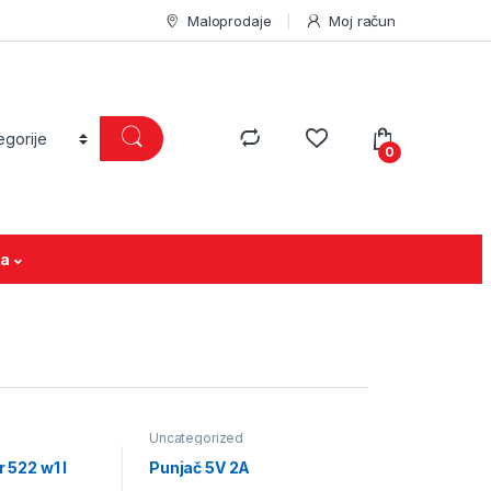
Maloprodaje
Moj račun
0
ja
Uncategorized
 522 w1 I
Punjač 5V 2A