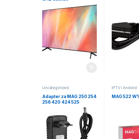
Uncategorized
IPTV i Andorid
Adapter za MAG 250 254
MAG 522 W1
256 420 424 525