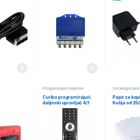
Programirajući daljinski
Uncategorized
upravljači
Curibo programirajući
Papir za kop
daljinski upravljač 4/1
Kutija od 2