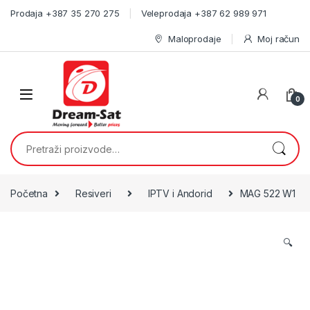
Skip to navigation
Skip to content
Prodaja +387 35 270 275
Veleprodaja +387 62 989 971
Maloprodaje
Moj račun
0
Pretraži:
Početna
Resiveri
IPTV i Andorid
MAG 522 W1
🔍