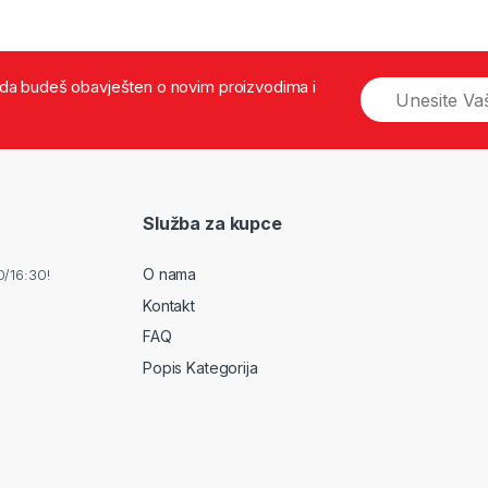
š da budeš obavješten o novim proizvodima i
Služba za kupce
O nama
0/16:30!
Kontakt
FAQ
Popis Kategorija