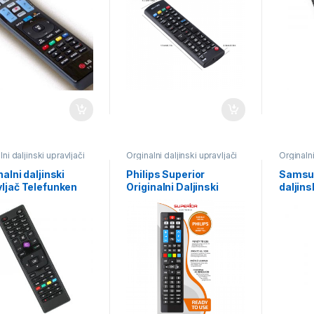
ni daljinski upravljači
Orginalni daljinski upravljači
Orginalni
nalni daljinski
Philips Superior
Samsun
ljač Telefunken
Originalni Daljinski
daljins
upravljač
Superi