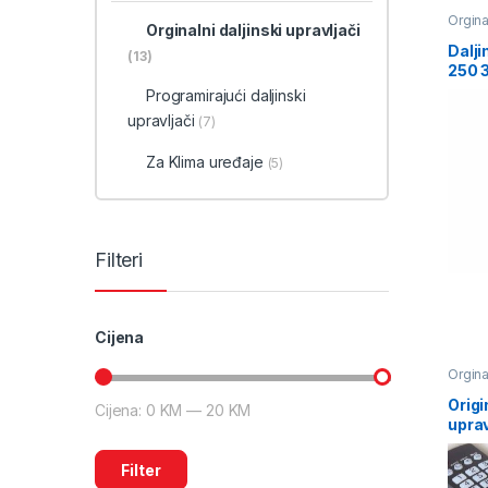
Orginal
Orginalni daljinski upravljači
Dalji
(13)
250 
W1
Programirajući daljinski
upravljači
(7)
Za Klima uređaje
(5)
Filteri
Cijena
Orginal
Origi
Cijena:
0 KM
—
20 KM
uprav
Filter