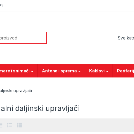
71
or:
mere i snimači
Antene i oprema
Kablovi
Periferi
aljinski upravljači
alni daljinski upravljači