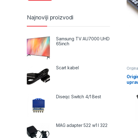
Najnoviji proizvodi
Samsung TV AU7000 UHD
65inch
Scart kabel
Orginal
Origi
uprav
Diseqc Switch 4/1 Best
MAG adapter 522 w1 I 322