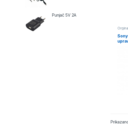
Punjač 5V 2A
Orginal
Sony 
uprav
Supe
Prikazan