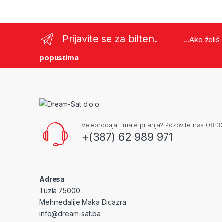
Prijavite se za bilten.
...Ako želi
popustima
Veleprodaja. Imate pitanja? Pozovite nas 08:3
+(387) 62 989 971
Adresa
Tuzla 75000
Mehmedalije Maka Didazra
info@dream-sat.ba