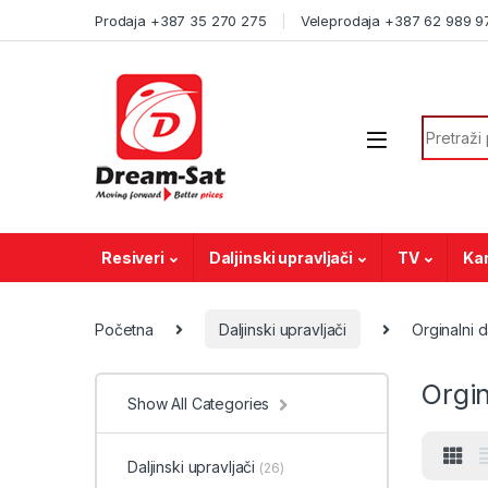
Skip to navigation
Skip to content
Prodaja +387 35 270 275
Veleprodaja +387 62 989 9
Search f
Resiveri
Daljinski upravljači
TV
Ka
Početna
Daljinski upravljači
Orginalni d
Orgin
Show All Categories
Daljinski upravljači
(26)