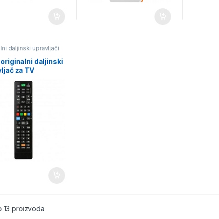
ni daljinski upravljači
originalni daljinski
ljač za TV
rior
o 13 proizvoda