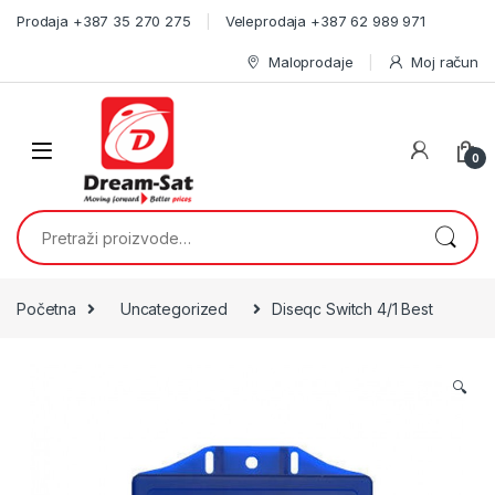
Skip to navigation
Skip to content
Prodaja +387 35 270 275
Veleprodaja +387 62 989 971
Maloprodaje
Moj račun
0
Pretraži:
Početna
Uncategorized
Diseqc Switch 4/1 Best
🔍