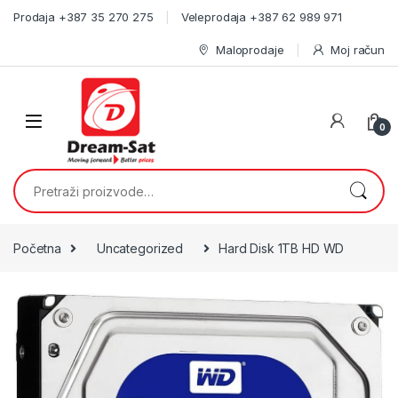
Skip to navigation
Skip to content
Prodaja +387 35 270 275
Veleprodaja +387 62 989 971
Maloprodaje
Moj račun
0
Pretraži:
Početna
Uncategorized
Hard Disk 1TB HD WD
🔍