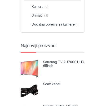
Kamere
(9)
Snimači
(3)
Dodatna oprema za kamere
(1)
Najnoviji proizvodi
Samsung TV AU7000 UHD
65inch
Scart kabel