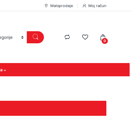
Maloprodaje
Moj račun
0
ja