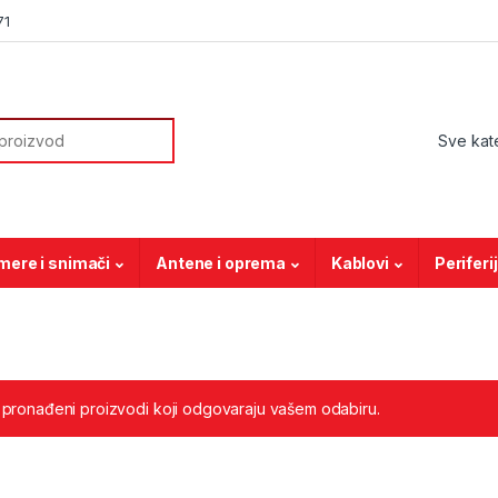
71
or:
mere i snimači
Antene i oprema
Kablovi
Periferi
 pronađeni proizvodi koji odgovaraju vašem odabiru.