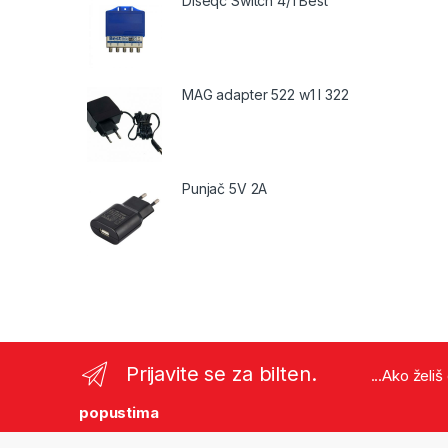
Diseqc Switch 4/1 Best
MAG adapter 522 w1 I 322
Punjač 5V 2A
Prijavite se za bilten.
...Ako želi
popustima