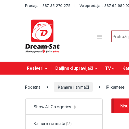
Skip to navigation
Skip to content
Prodaja +387 35 270 275
Veleprodaja +387 62 989 9
Search f
Resiveri
Daljinski upravljači
TV
Ka
Početna
Kamere i snimači
IP kamere
Nisu
Show All Categories
Kamere i snimači
(13)