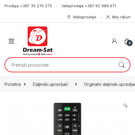
Skip to navigation
Skip to content
Prodaja +387 35 270 275
Veleprodaja +387 62 989 971
Maloprodaje
Moj račun
0
Pretraži:
Početna
Daljinski upravljači
Orginalni daljinski upravlja
🔍