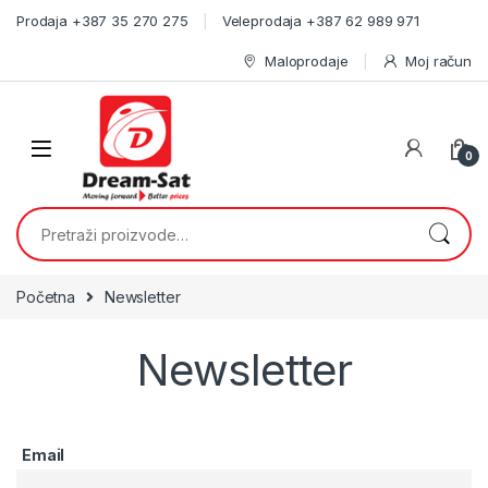
Skip to navigation
Skip to content
Prodaja +387 35 270 275
Veleprodaja +387 62 989 971
Maloprodaje
Moj račun
0
Pretraži:
Početna
Newsletter
Newsletter
Email