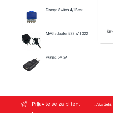
Diseqc Switch 4/1 Best
Šif
MAG adapter 522 w1 I 322
Punjač 5V 2A
Prijavite se za bilten.
...Ako želi