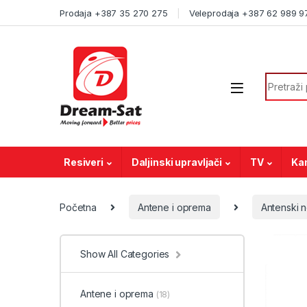
Skip to navigation
Skip to content
Prodaja +387 35 270 275
Veleprodaja +387 62 989 9
Search f
Resiveri
Daljinski upravljači
TV
Ka
Početna
Antene i oprema
Antenski n
Show All Categories
Antene i oprema
(18)