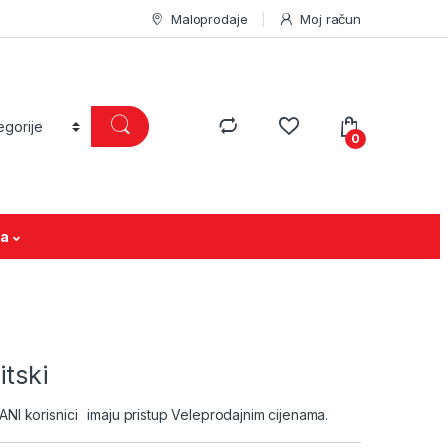
Maloprodaje
Moj račun
0
ja
itski
I korisnici
imaju pristup Veleprodajnim cijenama.