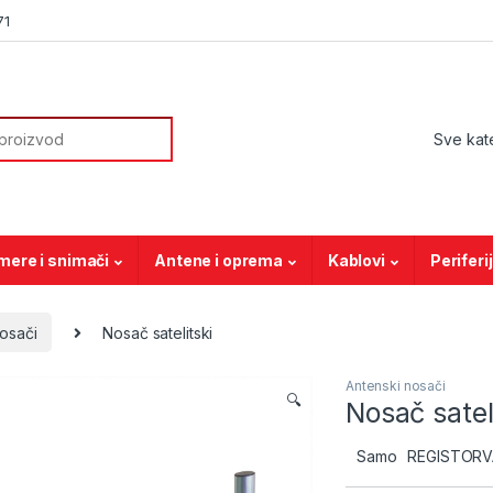
71
or:
mere i snimači
Antene i oprema
Kablovi
Periferi
osači
Nosač satelitski
Antenski nosači
🔍
Nosač satel
Samo
REGISTORVAN