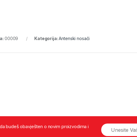
ra:
00009
Kategorija:
Antenski nosači
š da budeš obavješten o novim proizvodima i