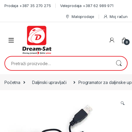
Skip to navigation
Skip to content
Prodaja +387 35 270 275
Veleprodaja +387 62 989 971
Maloprodaje
Moj račun
0
Pretraži:
Početna
Daljinski upravljači
Programator za daljinske up
🔍