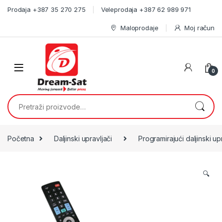
Skip to navigation
Skip to content
Prodaja +387 35 270 275
Veleprodaja +387 62 989 971
Maloprodaje
Moj račun
0
Pretraži:
Početna
Daljinski upravljači
Programirajući daljinski up
🔍