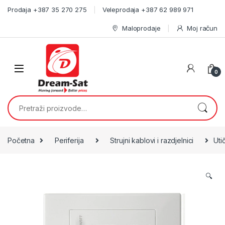
Skip to navigation
Skip to content
Prodaja +387 35 270 275
Veleprodaja +387 62 989 971
Maloprodaje
Moj račun
0
Pretraži:
Početna
Periferija
Strujni kablovi i razdjelnici
Uti
🔍