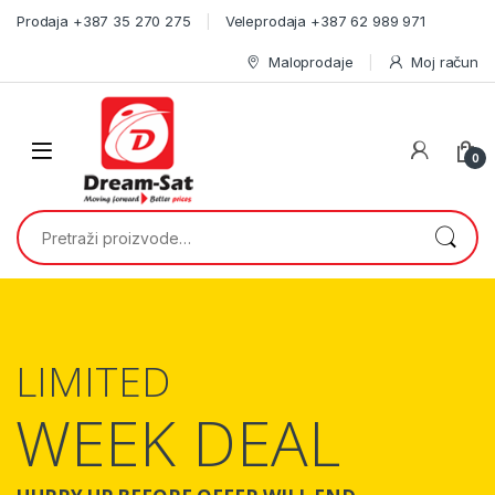
Skip to navigation
Skip to content
Prodaja +387 35 270 275
Veleprodaja +387 62 989 971
Maloprodaje
Moj račun
0
Pretraži:
LIMITED
WEEK DEAL