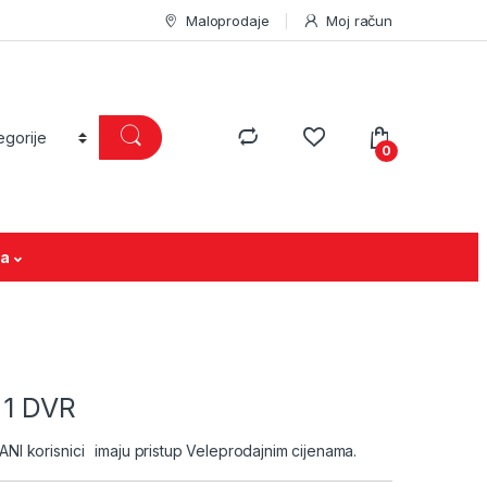
Maloprodaje
Moj račun
0
ja
 1 DVR
I korisnici
imaju pristup Veleprodajnim cijenama.