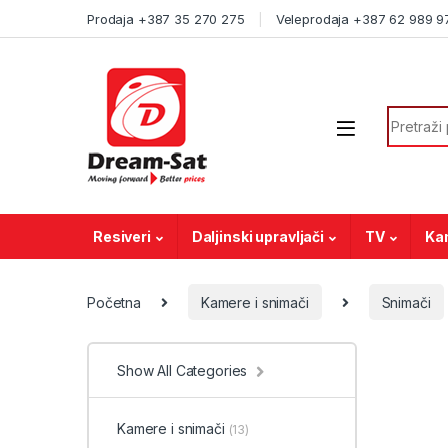
Skip to navigation
Skip to content
Prodaja +387 35 270 275
Veleprodaja +387 62 989 9
Search f
Resiveri
Daljinski upravljači
TV
Ka
Početna
Kamere i snimači
Snimači
Show All Categories
Kamere i snimači
(13)