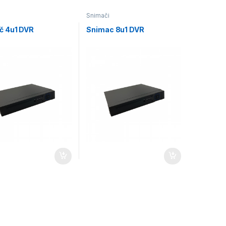
Snimači
č 4u1 DVR
Snimac 8u1 DVR