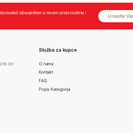
š da budeš obavješten o novim proizvodima i
Služba za kupce
O nama
0/16:30!
Kontakt
FAQ
Popis Kategorija