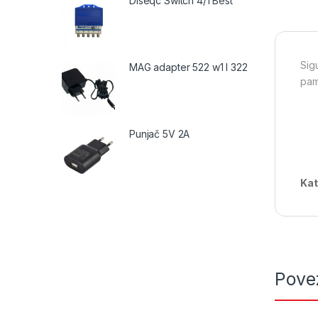
Diseqc Switch 4/1 Best
Sig
MAG adapter 522 w1 I 322
pame
Punjač 5V 2A
Kat
Pove