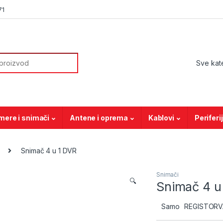
71
or:
mere i snimači
Antene i oprema
Kablovi
Periferi
Snimač 4 u 1 DVR
Snimači
🔍
Snimač 4 u
Samo
REGISTORVAN