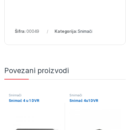
Šifra:
00049
Kategorija:
Snimači
Povezani proizvodi
Snimači
Snimači
Snimač 4 u 1 DVR
Snimač 4u1 DVR