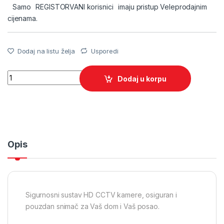
Samo
REGISTORVANI korisnici
imaju pristup Veleprodajnim
cijenama.
Dodaj na listu želja
Usporedi
Quantity
Dodaj u korpu
Opis
Sigurnosni sustav HD CCTV kamere, osiguran i
pouzdan snimač za Vaš dom i Vaš posao.