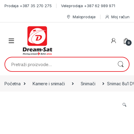
Skip to navigation
Skip to content
Prodaja +387 35 270 275
Veleprodaja +387 62 989 971
Maloprodaje
Moj račun
0
Pretraži:
Početna
Kamere i snimači
Snimači
Snimac 8u1 D
🔍